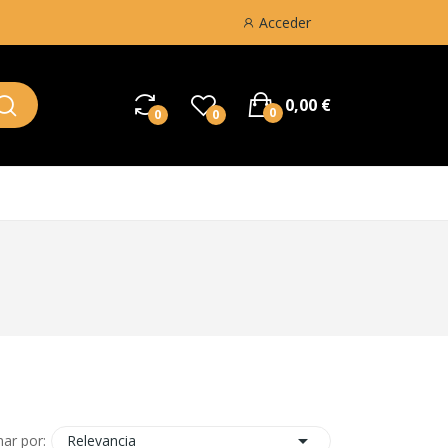
Acceder
0,00 €
0
0
0

Relevancia
ar por: