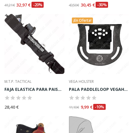
32,97 €
-20%
30,45 €
-30%
41,21 €
43,50 €
¡En Oferta!
M.T.P. TACTICAL
VEGA HOLSTER
FAJA ELASTICA PARA PAISANO MTP
PALA PADDLELOOP VEGAHOLSTER"
28,40 €
9,99 €
-10%
11,10 €