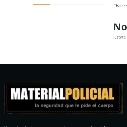
Chaleco
No
¡Estate