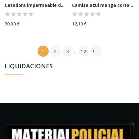
Cazadora impermeable de alta visibilidad
Camisa azul manga corta-talla 42
30,00 €
12,10 €
1
2
3
…
12

LIQUIDACIONES