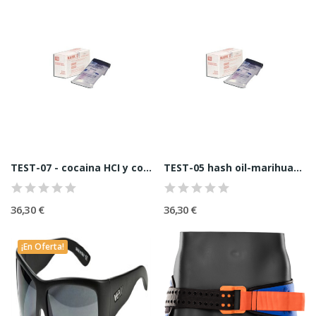
TEST-07 - cocaina HCI y cocaina base
TEST-05 hash oil-marihuana-hashis-THC (Caja)
36,30 €
36,30 €
¡En Oferta!