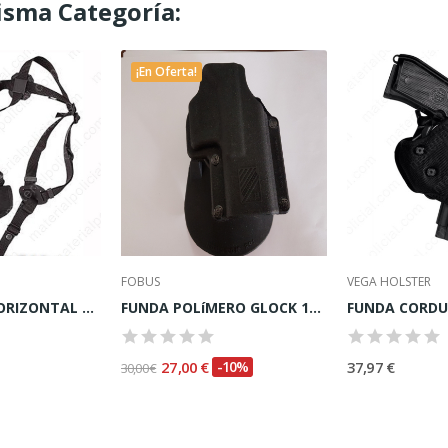
isma Categoría:
¡En Oferta!
FOBUS
VEGA HOLSTER
SOBAQUERA HORIZONTAL EN CORDURA
FUNDA POLíMERO GLOCK 17/19/22/23/34/35 ROTATORIA
27,00 €
-10%
37,97 €
30,00 €