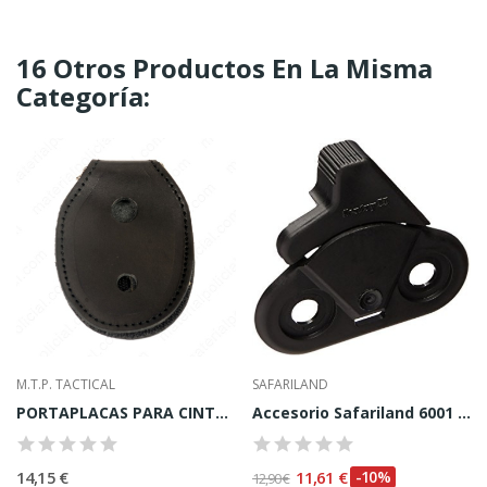
16 Otros Productos En La Misma
Categoría:
M.T.P. TACTICAL
SAFARILAND
PORTAPLACAS PARA CINTURóN Y CADENA
Accesorio Safariland 6001 SLS Sentry para zurdo
14,15 €
11,61 €
-10%
12,90 €