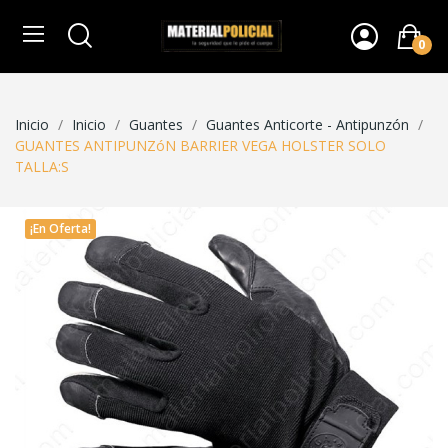
0
Inicio
Inicio
Guantes
Guantes Anticorte - Antipunzón
GUANTES ANTIPUNZóN BARRIER VEGA HOLSTER SOLO
TALLA:S
¡En Oferta!