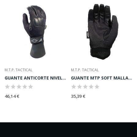
M.T.P. TACTICAL
M.T.P. TACTICAL
GUANTE ANTICORTE NIVEL 5+ DORSO EN MESH, PALMA...
GUANTE MTP SOFT MALLA ANTICORTE N5+
46,14 €
35,39 €