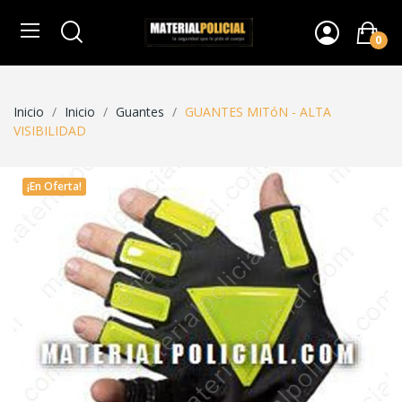
0
Inicio
Inicio
Guantes
GUANTES MITóN - ALTA
VISIBILIDAD
¡En Oferta!