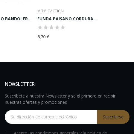
M.T.P. TACTICAL
FOBUS
BOLSO PAISANO BANDOLERA-PERNERA
FUNDA PAISANO CORDURA NEGRA UNIVERSAL
8,70 €
27,00 €
30,00 €
NEWSLETTER
Suscríbete a nuestra Newsletter y se el primero en recibir
nuestras ofertas y promociones
Suscribirse
Acepto las condiciones generales y la política de