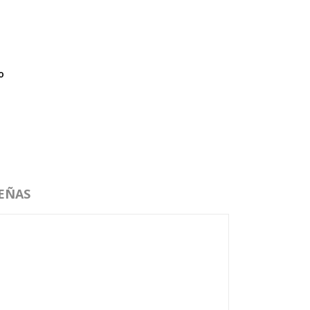
o
EÑAS