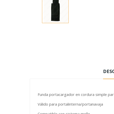
DES
Funda portacargador en cordura simple para
Válido para portalinterna/portanavaja
Compatible con sistema molle.