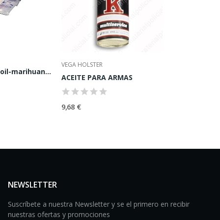
VEGA HOLSTER
TEST-05 hash oil-marihuana-hashis-THC (Caja)
ACEITE PARA ARMAS
5,99 €
-2
7,99 €
9,68 €
NEWSLETTER
Suscríbete a nuestra Newsletter y se el primero en recibir
nuestras ofertas y promociones