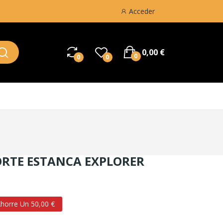
Acceder
0,00 €
0
0
0
RTE ESTANCA EXPLORER
horre Un 50,00 €